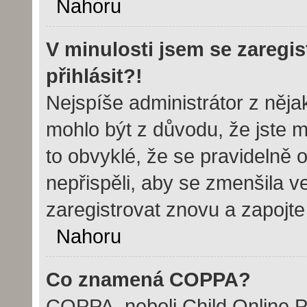
Nahoru
V minulosti jsem se zaregi
přihlásit?!
Nejspíše administrátor z něj
mohlo být z důvodu, že jste m
to obvyklé, že se pravidelně o
nepřispěli, aby se zmenšila v
zaregistrovat znovu a zapojte
Nahoru
Co znamená COPPA?
COPPA, neboli Child Online Pr