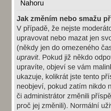
Nahoru
Jak změním nebo smažu př
V případě, že nejste moderáto
upravovat nebo mazat jen svo
(někdy jen do omezeného času 
upravit
. Pokud již někdo odpo
upravíte, objeví se vám malin
ukazuje, kolikrát jste tento p
neobjeví, pokud zatím nikdo
či administrátor změnili přísp
proč jej změnili). Normální u