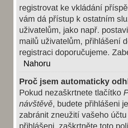
registrovat ke vkládání přísp
vám dá přístup k ostatním 
uživatelům, jako např. postav
mailů uživatelům, přihlášení 
registraci doporučujeme. Zaber
Nahoru
Proč jsem automaticky odh
Pokud nezaškrtnete tlačítko
P
návštěvě
, budete přihlášeni 
zabránit zneužití vašeho účtu
přihlášeni, zaškrtněte toto pol