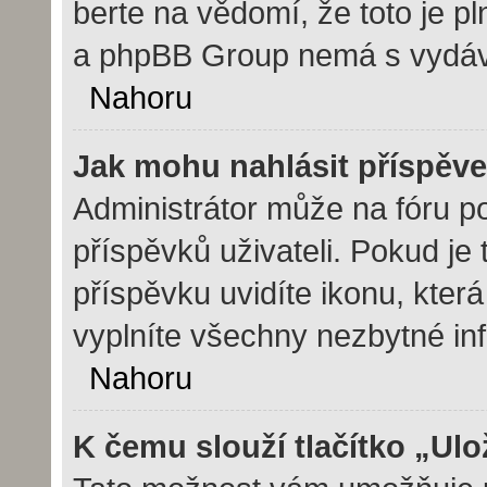
berte na vědomí, že toto je p
a phpBB Group nemá s vydáv
Nahoru
Jak mohu nahlásit příspě
Administrátor může na fóru p
příspěvků uživateli. Pokud j
příspěvku uvidíte ikonu, kter
vyplníte všechny nezbytné in
Nahoru
K čemu slouží tlačítko „Ulo