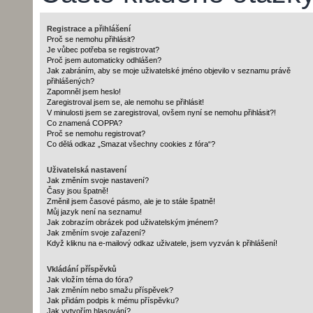
Registrace a přihlášení
Proč se nemohu přihlásit?
Je vůbec potřeba se registrovat?
Proč jsem automaticky odhlášen?
Jak zabráním, aby se moje uživatelské jméno objevilo v seznamu právě
přihlášených?
Zapomněl jsem heslo!
Zaregistroval jsem se, ale nemohu se přihlásit!
V minulosti jsem se zaregistroval, ovšem nyní se nemohu přihlásit?!
Co znamená COPPA?
Proč se nemohu registrovat?
Co dělá odkaz „Smazat všechny cookies z fóra“?
Uživatelská nastavení
Jak změním svoje nastavení?
Časy jsou špatně!
Změnil jsem časové pásmo, ale je to stále špatně!
Můj jazyk není na seznamu!
Jak zobrazím obrázek pod uživatelským jménem?
Jak změním svoje zařazení?
Když kliknu na e-mailový odkaz uživatele, jsem vyzván k přihlášení!
Vkládání příspěvků
Jak vložím téma do fóra?
Jak změním nebo smažu příspěvek?
Jak přidám podpis k mému příspěvku?
Jak vytvořím hlasování?