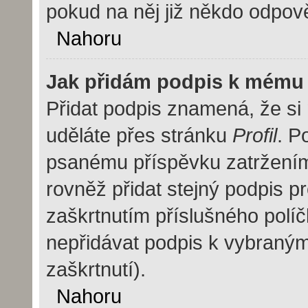
pokud na něj již někdo odpov
Nahoru
Jak přidám podpis k mému
Přidat podpis znamená, že si m
uděláte přes stránku
Profil
. P
psanému příspěvku zatržení
rovněž přidat stejný podpis 
zaškrtnutím příslušného políč
nepřidávat podpis k vybraný
zaškrtnutí).
Nahoru