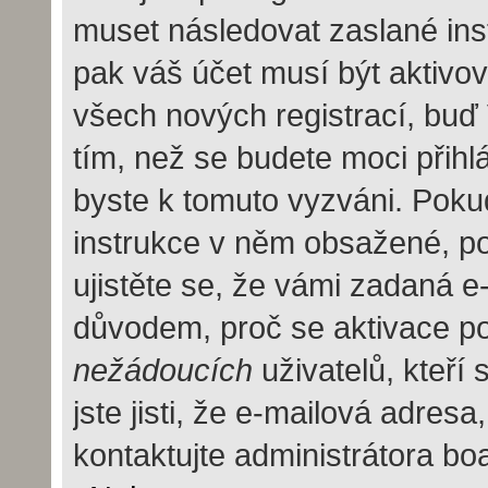
muset následovat zaslané inst
pak váš účet musí být aktivov
všech nových registrací, buď
tím, než se budete moci přihlás
byste k tomuto vyzváni. Pokud
instrukce v něm obsažené, pok
ujistěte se, že vámi zadaná e
důvodem, proč se aktivace po
nežádoucích
uživatelů, kteří
jste jisti, že e-mailová adresa,
kontaktujte administrátora bo