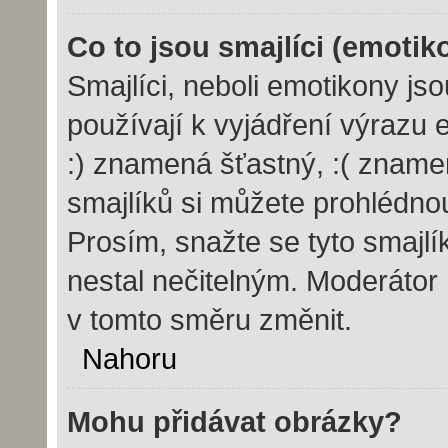
Co to jsou smajlíci (emotik
Smajlíci, neboli emotikony js
používají k vyjádření výrazu 
:) znamená šťastný, :( znam
smajlíků si můžete prohlédno
Prosím, snažte se tyto smajl
nestal nečitelným. Moderátor
v tomto směru změnit.
Nahoru
Mohu přidávat obrázky?