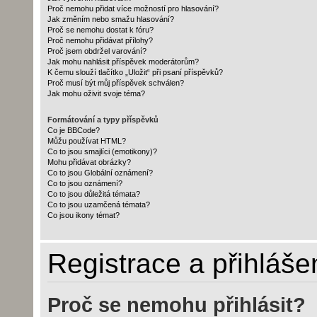
Proč nemohu přidat více možností pro hlasování?
Jak změním nebo smažu hlasování?
Proč se nemohu dostat k fóru?
Proč nemohu přidávat přílohy?
Proč jsem obdržel varování?
Jak mohu nahlásit příspěvek moderátorům?
K čemu slouží tlačítko „Uložit“ při psaní příspěvků?
Proč musí být můj příspěvek schválen?
Jak mohu oživit svoje téma?
Formátování a typy příspěvků
Co je BBCode?
Můžu používat HTML?
Co to jsou smajlíci (emotikony)?
Mohu přidávat obrázky?
Co to jsou Globální oznámení?
Co to jsou oznámení?
Co to jsou důležitá témata?
Co to jsou uzamčená témata?
Co jsou ikony témat?
Registrace a přihláše
Proč se nemohu přihlásit?