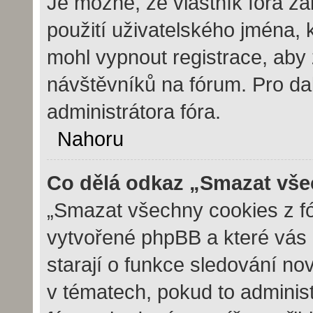
Je možné, že vlastník fóra z
použití uživatelského jména, kt
mohl vypnout registrace, aby 
návštěvníků na fórum. Pro dal
administrátora fóra.
Nahoru
Co dělá odkaz „Smazat vše
„Smazat všechny cookies z fór
vytvořené phpBB a které vás u
starají o funkce sledování no
v tématech, pokud to adminis