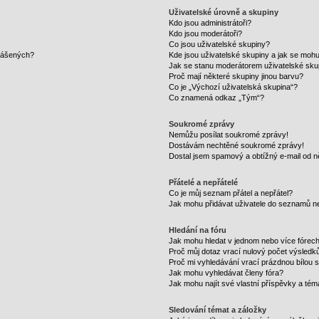
Uživatelské úrovně a skupiny
Kdo jsou administrátoři?
Kdo jsou moderátoři?
Co jsou uživatelské skupiny?
hlášených?
Kde jsou uživatelské skupiny a jak se mohu
Jak se stanu moderátorem uživatelské sku
Proč mají některé skupiny jinou barvu?
Co je „Výchozí uživatelská skupina“?
Co znamená odkaz „Tým“?
Soukromé zprávy
Nemůžu posílat soukromé zprávy!
Dostávám nechtěné soukromé zprávy!
Dostal jsem spamový a obtížný e-mail od n
Přátelé a nepřátelé
Co je můj seznam přátel a nepřátel?
Jak mohu přidávat uživatele do seznamů ne
Hledání na fóru
Jak mohu hledat v jednom nebo více fórec
Proč můj dotaz vrací nulový počet výsledk
Proč mi vyhledávání vrací prázdnou bílou s
Jak mohu vyhledávat členy fóra?
Jak mohu najít své vlastní příspěvky a tém
Sledování témat a záložky