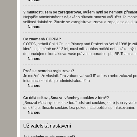
Nahoru
V minulosti jsem se zaregistroval, ovšem nyní se nemohu přihlási
Nejspíše administrátor z nějakého důvodu smazal váš účet. To mohlo b
velikost databáze. Zkuste se zaregistrovat znovu a zapojte se do disk
Nahoru
Co znamená COPPA?
COPPA, neboli Child Online Privacy and Protection Act of 1998 je zák
kterému je méně než 13 let, musí mít souhlas rodičů nebo zákonných zást
doporučujeme kontaktovat vaše právního poradce, phpBB Teams nem
Nahoru
Proč se nemohu registrovat?
Je možné, že vlastník fóra zabanoval vaši IP adresu nebo zakázal použ
informace kontaktuje administrátora fóra.
Nahoru
Co dělá odkaz „Smazat všechny cookies z fóra“?
„Smazat všechny cookies z fóra“ odstraní cookies, které jsou vytvoře
umožňuje. Smažte cookies fóra pokud máte potíže s přihlašováním.
Nahoru
Uživatelská nastavení