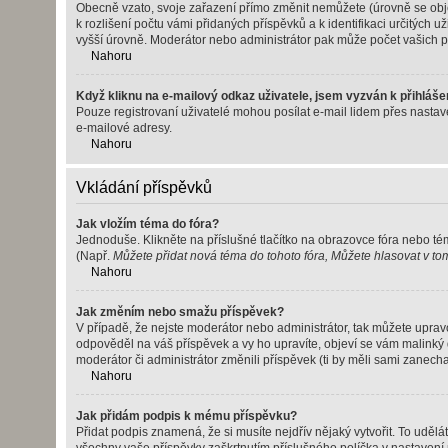
Obecně vzato, svoje zařazení přímo změnit nemůžete (úrovně se obje
k rozlišení počtu vámi přidaných příspěvků a k identifikaci určitých
vyšší úrovně. Moderátor nebo administrátor pak může počet vašich př
Nahoru
Když kliknu na e-mailový odkaz uživatele, jsem vyzván k přihláše
Pouze registrovaní uživatelé mohou posílat e-mail lidem přes nastave
e-mailové adresy.
Nahoru
Vkládání příspěvků
Jak vložím téma do fóra?
Jednoduše. Klikněte na příslušné tlačítko na obrazovce fóra nebo té
(Např.
Můžete přidat nová téma do tohoto fóra, Můžete hlasovat v tomt
Nahoru
Jak změním nebo smažu příspěvek?
V případě, že nejste moderátor nebo administrátor, tak můžete uprav
odpověděl na váš příspěvek a vy ho upravíte, objeví se vám malinký 
moderátor či administrátor změnili příspěvek (ti by měli sami zanec
Nahoru
Jak přidám podpis k mému příspěvku?
Přidat podpis znamená, že si musíte nejdřív nějaký vytvořit. To udělá