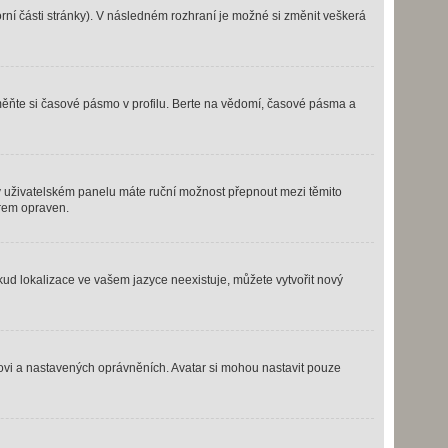
rní části stránky). V následném rozhraní je možné si změnit veškerá
měňte si časové pásmo v profilu. Berte na vědomí, časové pásma a
s, v uživatelském panelu máte ruční možnost přepnout mezi těmito
rem opraven.
kud lokalizace ve vašem jazyce neexistuje, můžete vytvořit nový
rovi a nastavených oprávněních. Avatar si mohou nastavit pouze