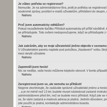
Je vůbec potřeba se registrovat?
Nemusíte. Je na administrátorovi fóra, jestli je potřeba se registr
soukromé zprávy, posílání e-mailů uživatelům, přihlášení do skupin, a
Nahoru
Proč jsem automaticky odhlášen?
Pokud nezaškrtnete tlačítko
Přihlásit automaticky při příští návštěvě
,
se přihlašujete. Toto ovšem nedoporučujeme, když se přihlašujete z v
Nahoru
Jak zabráním, aby se moje uživatelské jméno objevilo v seznamu
V Uživatelském panelu najdete pod položkou „Nastavení“ volbu
Skrý
mezi skryté uživatele.
Nahoru
Zapomněl jsem heslo!
Nic se neděje, vaše heslo můžeme kdykoliv obnovit. V tomto případě
Nahoru
Zaregistroval jsem se, ale nemohu se přihlásit!
Nejprve zkontrolujte, že zadáváte správné uživatelské jméno a heslo
…a je mi méně než 13 let
, budete muset následovat zaslané instrukc
administrátorem před tím, než se budete moci přihlásit. Když jste se 
se, že vámi zadaná e-mailová adresa je platná. Jedním důvodem, pr
jste použili je platná, kontaktujte administrátora boardu.