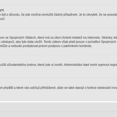
t?!
ýt z důvodu, že jste možná nevložili žádný příspěvek. Je to obvyklé, že se pravidel
uzí.
on ve Spojených Státech, který má za úkol chránit mládež na internetu. Stránky, kd
upců, aby tyto data uložil. Tento zákon však platí pouze v jurisdikci Spojených Států
ůže a nebude poskytovat právni podporu v jakémkoliv kontextu.
ití uživatelského jména, které jste si zvolili. Administrátor také mohl vypnout regi
né phpBB a které vás udržují přihlášené, dále se také starají o funkce sledování no