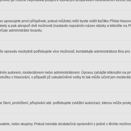
profilu (je možné nepřidávat podpis k vybraným příspěvkům odstraněním tohoto zašk
o upravujete první příspěvek, pokud můžete) měli byste vidět tlačítko
Přidat hlasov
nkety a pak alespoň dvě možnosti (nastavte napsáním název otázky a klikněte na
P
čuje administrátor boardu.
že opravdu nezbytně potřebujete více možností, kontaktujte administrátora fóra pro 
dním autorem, moderátorem nebo administrátorem. Úpravu zahájíte kliknutím na prv
ožku v hlasování, v případě již uskutečněné volby to tak může učinit jen moderáto
tení, prohlížení, přispívání atd. potřebujete zvláštní autorizaci, kterou může posky
živatele, nebo skupiny. Pokud nemáte dostatečná oprávnění z jedné z těchto možnost