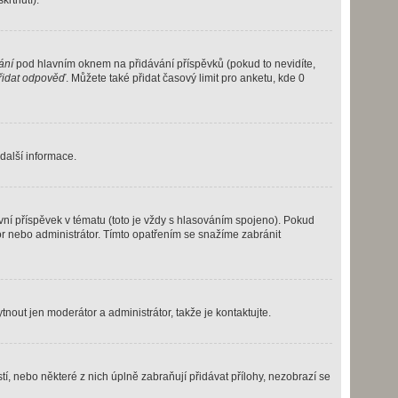
rtnutí).
ání
pod hlavním oknem na přidávání příspěvků (pokud to nevidíte,
řidat odpověď
. Můžete také přidat časový limit pro anketu, kde 0
další informace.
ní příspěvek v tématu (toto je vždy s hlasováním spojeno). Pokud
r nebo administrátor. Tímto opatřením se snažíme zabránit
tnout jen moderátor a administrátor, takže je kontaktujte.
í, nebo některé z nich úplně zabraňují přidávat přílohy, nezobrazí se