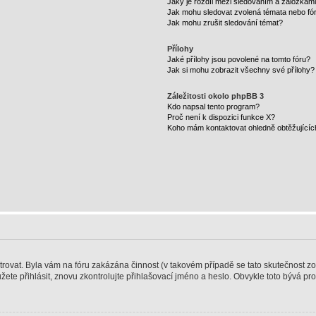
Jaký je rozdíl mezi sledováním a záložkam
Jak mohu sledovat zvolená témata nebo fó
Jak mohu zrušit sledování témat?
Přílohy
Jaké přílohy jsou povolené na tomto fóru?
Jak si mohu zobrazit všechny své přílohy?
Záležitosti okolo phpBB 3
Kdo napsal tento program?
Proč není k dispozici funkce X?
Koho mám kontaktovat ohledně obtěžujících 
strovat. Byla vám na fóru zakázána činnost (v takovém případě se tato skutečnost zo
emůžete přihlásit, znovu zkontrolujte přihlašovací jméno a heslo. Obvykle toto bývá