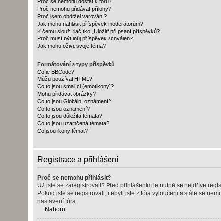
Proč se nemohu dostat k fóru?
Proč nemohu přidávat přílohy?
Proč jsem obdržel varování?
Jak mohu nahlásit příspěvek moderátorům?
K čemu slouží tlačítko „Uložit“ při psaní příspěvků?
Proč musí být můj příspěvek schválen?
Jak mohu oživit svoje téma?
Formátování a typy příspěvků
Co je BBCode?
Můžu používat HTML?
Co to jsou smajlíci (emotikony)?
Mohu přidávat obrázky?
Co to jsou Globální oznámení?
Co to jsou oznámení?
Co to jsou důležitá témata?
Co to jsou uzamčená témata?
Co jsou ikony témat?
Registrace a přihlášení
Proč se nemohu přihlásit?
Už jste se zaregistrovali? Před přihlášením je nutné se nejdříve regi
Pokud jste se registrovali, nebyli jste z fóra vyloučeni a stále se n
nastavení fóra.
Nahoru