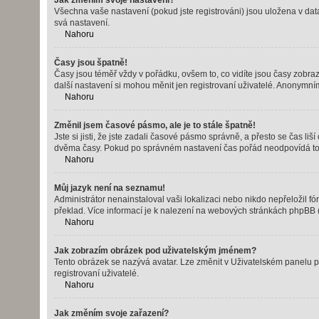
Jak změním svoje nastavení?
Všechna vaše nastavení (pokud jste registrováni) jsou uložena v dat
svá nastavení.
Nahoru
Časy jsou špatně!
Časy jsou téměř vždy v pořádku, ovšem to, co vidíte jsou časy zobr
další nastavení si mohou měnit jen registrovaní uživatelé. Anonymn
Nahoru
Změnil jsem časové pásmo, ale je to stále špatně!
Jste si jisti, že jste zadali časové pásmo správně, a přesto se čas 
dvěma časy. Pokud po správném nastavení čas pořád neodpovídá tom
Nahoru
Můj jazyk není na seznamu!
Administrátor nenainstaloval vaši lokalizaci nebo nikdo nepřeložil f
překlad. Více informací je k nalezení na webových stránkách phpBB (
Nahoru
Jak zobrazím obrázek pod uživatelským jménem?
Tento obrázek se nazývá avatar. Lze změnit v Uživatelském panelu po
registrovaní uživatelé.
Nahoru
Jak změním svoje zařazení?