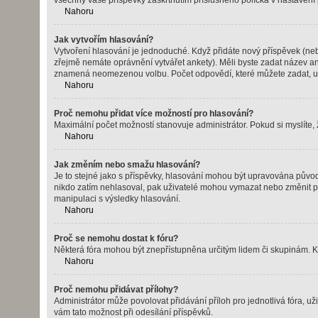
všechny vaše příspěvky zaškrtnutím příslušného políčka v nastavení 
Nahoru
Jak vytvořím hlasování?
Vytvoření hlasování je jednoduché. Když přidáte nový příspěvek (neb
zřejmě nemáte oprávnění vytvářet ankety). Měli byste zadat název a
znamená neomezenou volbu. Počet odpovědí, které můžete zadat, ur
Nahoru
Proč nemohu přidat více možností pro hlasování?
Maximální počet možností stanovuje administrátor. Pokud si myslíte, 
Nahoru
Jak změním nebo smažu hlasování?
Je to stejné jako s příspěvky, hlasování mohou být upravována půvo
nikdo zatím nehlasoval, pak uživatelé mohou vymazat nebo změnit pol
manipulaci s výsledky hlasování.
Nahoru
Proč se nemohu dostat k fóru?
Některá fóra mohou být znepřístupněna určitým lidem či skupinám. Ke č
Nahoru
Proč nemohu přidávat přílohy?
Administrátor může povolovat přidávání příloh pro jednotlivá fóra, u
vám tato možnost při odesílání příspěvků.