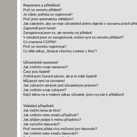
Registrace a přihlášení
Proč se nemohu přihlásit?
Je vůbec potřeba se registrovat?
Proč jsem automaticky odhlášen?
Jak zabráním, aby se moje uživatelské jméno objevilo v seznamu právě při
Zapomněl jsem heslo!
Zaregistroval jsem se, ale nemohu se přihlásit!
V minulosti jsem se zaregistroval, ovšem nyní se nemohu přihlásit?!
Co znamená COPPA?
Proč se nemohu registrovat?
Co dělá odkaz „Smazat všechny cookies z fóra“?
Uživatelská nastavení
Jak změním svoje nastavení?
Časy jsou špatně!
Změnil jsem časové pásmo, ale je to stále špatně!
Můj jazyk není na seznamu!
Jak zobrazím obrázek pod uživatelským jménem?
Jak změním svoje zařazení?
Když kliknu na e-mailový odkaz uživatele, jsem vyzván k přihlášení!
Vkládání příspěvků
Jak vložím téma do fóra?
Jak změním nebo smažu příspěvek?
Jak přidám podpis k mému příspěvku?
Jak vytvořím hlasování?
Proč nemohu přidat více možností pro hlasování?
Jak změním nebo smažu hlasování?