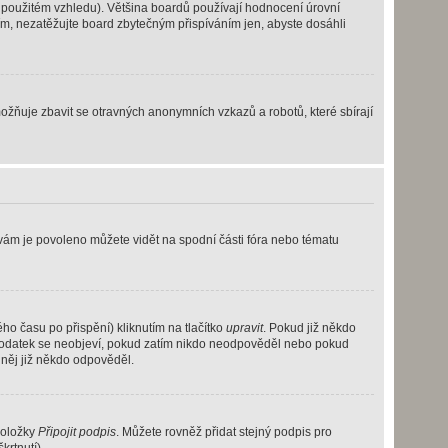
 použitém vzhledu). Většina boardů používají hodnocení úrovní
osím, nezatěžujte board zbytečným přispíváním jen, abyste dosáhli
možňuje zbavit se otravných anonymních vzkazů a robotů, které sbírají
 vám je povoleno můžete vidět na spodní části fóra nebo tématu
o času po přispění) kliknutím na tlačítko
upravit
. Pokud již někdo
to dodatek se neobjeví, pokud zatím nikdo neodpověděl nebo pokud
 něj již někdo odpověděl.
položky
Připojit podpis
. Můžete rovněž přidat stejný podpis pro