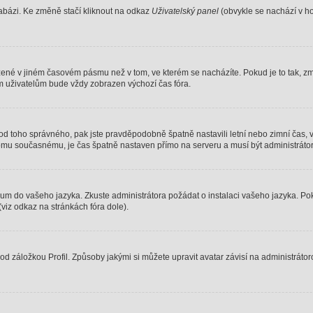
abázi. Ke změně stačí kliknout na odkaz
Uživatelský panel
(obvykle se nachází v ho
azené v jiném časovém pásmu než v tom, ve kterém se nacházíte. Pokud je to tak, z
ím uživatelům bude vždy zobrazen výchozí čas fóra.
liší od toho správného, pak jste pravděpodobně špatně nastavili letní nebo zimní ča
u současnému, je čas špatně nastaven přímo na serveru a musí být administráto
órum do vašeho jazyka. Zkuste administrátora požádat o instalaci vašeho jazyka. Po
viz odkaz na stránkách fóra dole).
d záložkou Profil. Způsoby jakými si můžete upravit avatar závisí na administráto