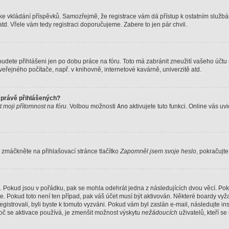
ovat ke vkládání příspěvků. Samozřejmě, že registrace vám dá přístup k ostatním sl
td. Vřele vám tedy registraci doporučujeme. Zabere to jen pár chvil.
 budete přihlášeni jen po dobu práce na fóru. Toto má zabránit zneužití vašeho účtu n
eřejného počítače, např. v knihovně, internetové kavárně, univerzitě atd.
 právě přihlášených?
t moji přítomnost na fóru
. Volbou možnosti
Ano
aktivujete tuto funkci. Online vás uv
 zmáčkněte na přihlašovací stránce tlačítko
Zapomněl jsem svoje heslo
, pokračujte
. Pokud jsou v pořádku, pak se mohla odehrát jedna z následujících dvou věcí. Pok
e. Pokud toto není ten případ, pak váš účet musí být aktivován. Některé boardy vyža
registrovali, byli byste k tomuto vyzváni. Pokud vám byl zaslán e-mail, následujte in
oč se aktivace používá, je zmenšit možnost výskytu
nežádoucích
uživatelů, kteří se