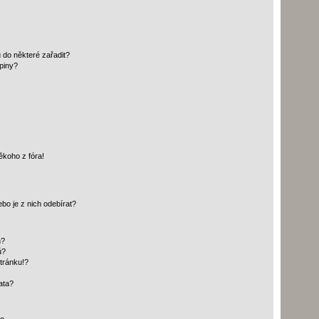
 do některé zařadit?
piny?
ěkoho z fóra!
bo je z nich odebírat?
h?
ů?
tránku!?
ata?