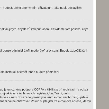
užbám nedostupným anonymním uživatelům, jako např. postavičky,
ěkým jiným. Abyste zůstali přihlášeni, zaškrtněte toto políčko, když
idí pouze administrátoři, moderátoři a vy sami. Budete započítáváni
 dle instrukcí a téměř ihned budete přihlášeni.
ud je umožněna podpora COPPA a klikli jste při registraci na odkaz
dují aktivaci všech nových registrací, buď Vámi, nebo
strukce v něm obsažené, pokud jste tento e-mail neobdrželi, ujistěte
 snaží pouze obtěžovat. Pokud si jste jisti, že e-mailová adresa, kterou