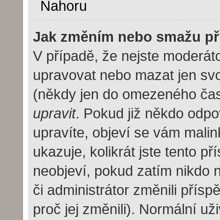
Nahoru
Jak změním nebo smažu př
V případě, že nejste moderáto
upravovat nebo mazat jen svo
(někdy jen do omezeného času 
upravit
. Pokud již někdo odpo
upravíte, objeví se vám malin
ukazuje, kolikrát jste tento p
neobjeví, pokud zatím nikdo
či administrátor změnili přísp
proč jej změnili). Normální u