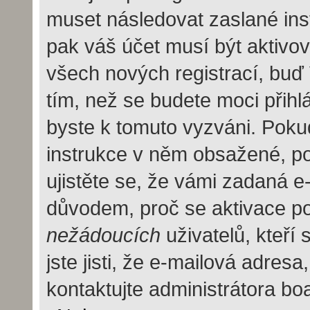
muset následovat zaslané inst
pak váš účet musí být aktivov
všech nových registrací, buď
tím, než se budete moci přihlás
byste k tomuto vyzváni. Pokud
instrukce v něm obsažené, pok
ujistěte se, že vámi zadaná e
důvodem, proč se aktivace po
nežádoucích
uživatelů, kteří
jste jisti, že e-mailová adresa,
kontaktujte administrátora bo