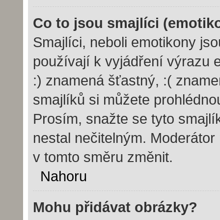
Co to jsou smajlíci (emotik
Smajlíci, neboli emotikony js
používají k vyjádření výrazu 
:) znamená šťastný, :( znam
smajlíků si můžete prohlédno
Prosím, snažte se tyto smajl
nestal nečitelným. Moderátor
v tomto směru změnit.
Nahoru
Mohu přidávat obrázky?