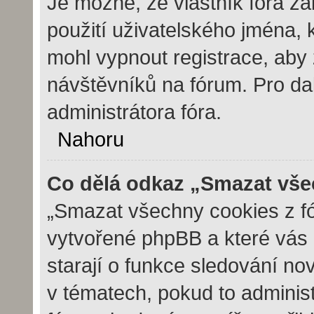
Je možné, že vlastník fóra z
použití uživatelského jména, kt
mohl vypnout registrace, aby 
návštěvníků na fórum. Pro dal
administrátora fóra.
Nahoru
Co dělá odkaz „Smazat vše
„Smazat všechny cookies z fór
vytvořené phpBB a které vás u
starají o funkce sledování no
v tématech, pokud to adminis