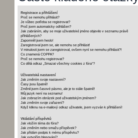
Registrace a přihlášení
Proč se nemohu přihlásit?
Je vůbec potřeba se registrovat?
Proč jsem automaticky odhlášen?
Jak zabráním, aby se moje uživatelské jméno objevilo v seznamu právě
přihlášených?
Zapomněl jsem heslo!
Zaregistroval jsem se, ale nemohu se přihlásit!
V minulosti jsem se zaregistroval, ovšem nyní se nemohu přihlásit?!
Co znamená COPPA?
Proč se nemohu registrovat?
Co dělá odkaz „Smazat všechny cookies z fóra“?
Uživatelská nastavení
Jak změním svoje nastavení?
Časy jsou špatně!
Změnil jsem časové pásmo, ale je to stále špatně!
Můj jazyk není na seznamu!
Jak zobrazím obrázek pod uživatelským jménem?
Jak změním svoje zařazení?
Když kliknu na e-mailový odkaz uživatele, jsem vyzván k přihlášení!
Vkládání příspěvků
Jak vložím téma do fóra?
Jak změním nebo smažu příspěvek?
Jak přidám podpis k mému příspěvku?
Jak vytvořím hlasování?