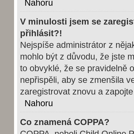
Nahoru
V minulosti jsem se zaregi
přihlásit?!
Nejspíše administrátor z něj
mohlo být z důvodu, že jste m
to obvyklé, že se pravidelně o
nepřispěli, aby se zmenšila v
zaregistrovat znovu a zapojte
Nahoru
Co znamená COPPA?
COPPA, neboli Child Online Pr