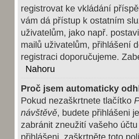
registrovat ke vkládání přísp
vám dá přístup k ostatním 
uživatelům, jako např. postav
mailů uživatelům, přihlášení 
registraci doporučujeme. Zaber
Nahoru
Proč jsem automaticky odh
Pokud nezaškrtnete tlačítko
P
návštěvě
, budete přihlášeni 
zabránit zneužití vašeho účtu
přihlášeni, zaškrtněte toto pol