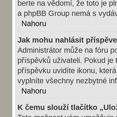
berte na vědomí, že toto je p
a phpBB Group nemá s vydáv
Nahoru
Jak mohu nahlásit příspě
Administrátor může na fóru p
příspěvků uživateli. Pokud j
příspěvku uvidíte ikonu, kter
vyplníte všechny nezbytné in
Nahoru
K čemu slouží tlačítko „Ulo