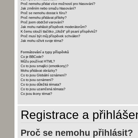
Proč nemohu přidat více možností pro hlasování?
Jak změním nebo smažu hlasování?
Proč se nemohu dostat k fóru?
Proč nemohu přidávat přílohy?
Proč jsem obdržel varování?
Jak mohu nahlásit příspěvek moderátorům?
K čemu slouží tlačítko „Uložit“ při psaní příspěvků?
Proč musí být můj příspěvek schválen?
Jak mohu oživit svoje téma?
Formátování a typy příspěvků
Co je BBCode?
Můžu používat HTML?
Co to jsou smajlíci (emotikony)?
Mohu přidávat obrázky?
Co to jsou Globální oznámení?
Co to jsou oznámení?
Co to jsou důležitá témata?
Co to jsou uzamčená témata?
Co jsou ikony témat?
Registrace a přihláše
Proč se nemohu přihlásit?