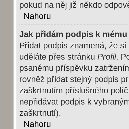
pokud na něj již někdo odpov
Nahoru
Jak přidám podpis k mému
Přidat podpis znamená, že si m
uděláte přes stránku
Profil
. P
psanému příspěvku zatržení
rovněž přidat stejný podpis 
zaškrtnutím příslušného políč
nepřidávat podpis k vybraný
zaškrtnutí).
Nahoru