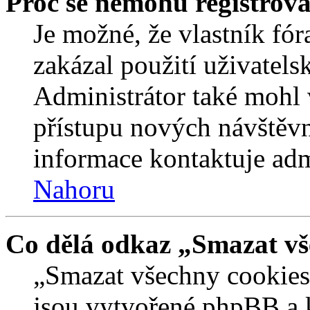
Proč se nemohu registrova
Je možné, že vlastník fór
zakázal použití uživatelsk
Administrátor také mohl 
přístupu nových návštěvn
informace kontaktuje admi
Nahoru
Co dělá odkaz „Smazat vš
„Smazat všechny cookies 
jsou vytvořené phpBB a kt