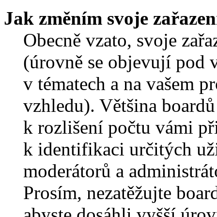
Jak změním svoje zařazen
Obecně vzato, svoje zař
(úrovně se objevují pod
v tématech a na vašem pro
vzhledu). Většina boardů
k rozlišení počtu vámi p
k identifikaci určitých už
moderátorů a administrát
Prosím, nezatěžujte boar
abyste dosáhli vyšší úro