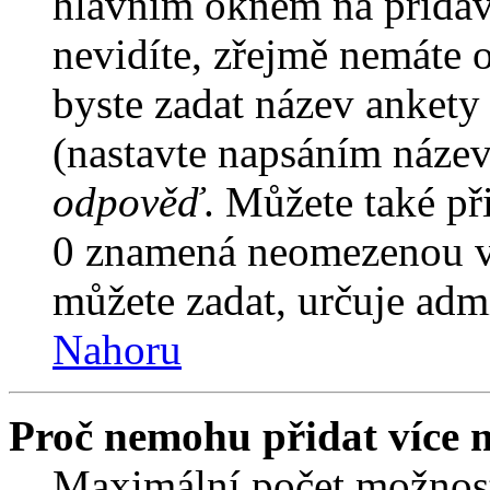
hlavním oknem na přidáv
nevidíte, zřejmě nemáte 
byste zadat název ankety
(nastavte napsáním název
odpověď
. Můžete také př
0 znamená neomezenou vo
můžete zadat, určuje admi
Nahoru
Proč nemohu přidat více 
Maximální počet možnost