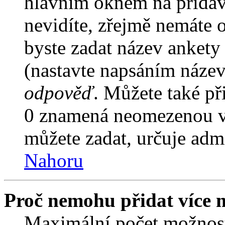
hlavním oknem na přidáv
nevidíte, zřejmě nemáte 
byste zadat název ankety
(nastavte napsáním název
odpověď
. Můžete také př
0 znamená neomezenou vo
můžete zadat, určuje admi
Nahoru
Proč nemohu přidat více 
Maximální počet možnost