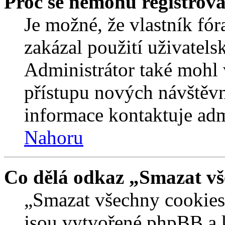
Proč se nemohu registrova
Je možné, že vlastník fór
zakázal použití uživatelsk
Administrátor také mohl 
přístupu nových návštěvn
informace kontaktuje admi
Nahoru
Co dělá odkaz „Smazat vš
„Smazat všechny cookies 
jsou vytvořené phpBB a kt