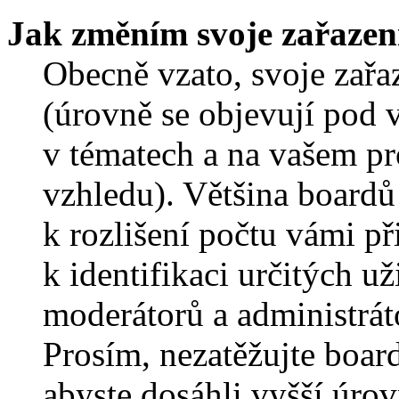
Jak změním svoje zařazen
Obecně vzato, svoje zař
(úrovně se objevují pod
v tématech a na vašem pro
vzhledu). Většina boardů
k rozlišení počtu vámi p
k identifikaci určitých už
moderátorů a administrát
Prosím, nezatěžujte boar
abyste dosáhli vyšší úro