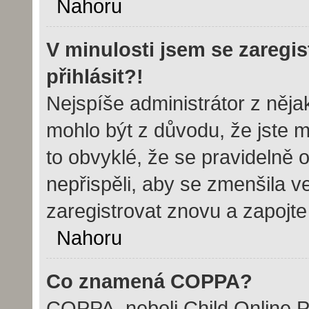
Nahoru
V minulosti jsem se zaregi
přihlásit?!
Nejspíše administrátor z něj
mohlo být z důvodu, že jste m
to obvyklé, že se pravidelně o
nepřispěli, aby se zmenšila v
zaregistrovat znovu a zapojte
Nahoru
Co znamená COPPA?
COPPA, neboli Child Online Pr