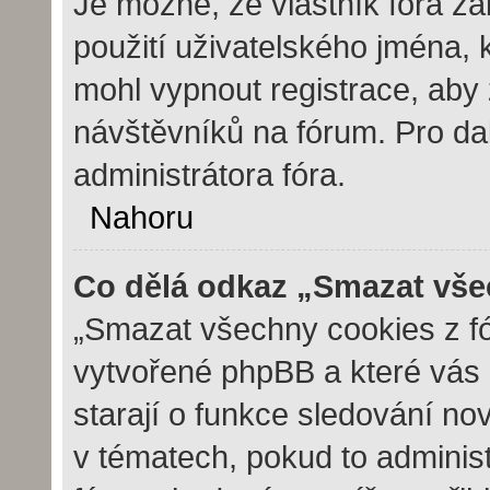
Je možné, že vlastník fóra z
použití uživatelského jména, kt
mohl vypnout registrace, aby 
návštěvníků na fórum. Pro dal
administrátora fóra.
Nahoru
Co dělá odkaz „Smazat vše
„Smazat všechny cookies z fór
vytvořené phpBB a které vás u
starají o funkce sledování no
v tématech, pokud to adminis