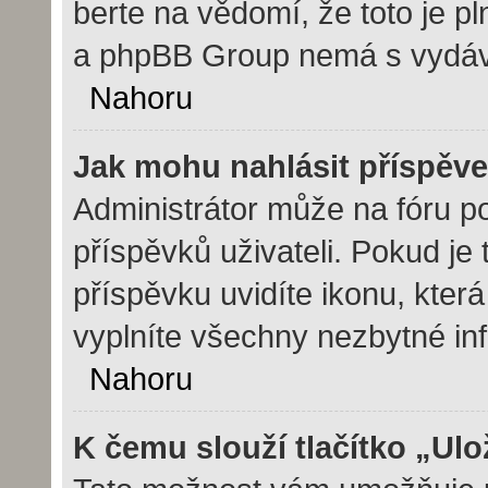
berte na vědomí, že toto je p
a phpBB Group nemá s vydáv
Nahoru
Jak mohu nahlásit příspě
Administrátor může na fóru p
příspěvků uživateli. Pokud j
příspěvku uvidíte ikonu, kter
vyplníte všechny nezbytné in
Nahoru
K čemu slouží tlačítko „Ulo