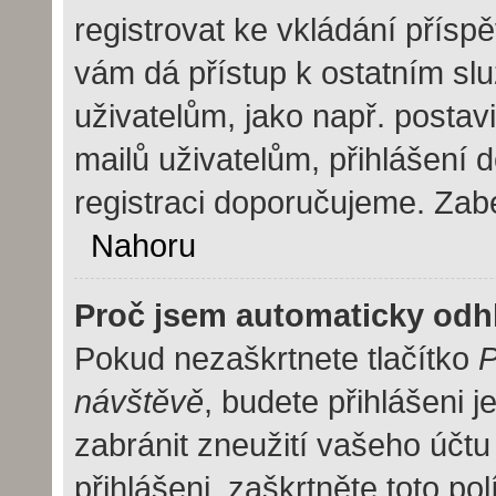
registrovat ke vkládání přísp
vám dá přístup k ostatním 
uživatelům, jako např. postav
mailů uživatelům, přihlášení 
registraci doporučujeme. Zaber
Nahoru
Proč jsem automaticky odh
Pokud nezaškrtnete tlačítko
P
návštěvě
, budete přihlášeni 
zabránit zneužití vašeho účtu
přihlášeni, zaškrtněte toto pol