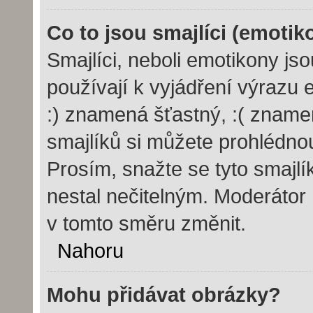
Co to jsou smajlíci (emotik
Smajlíci, neboli emotikony js
používají k vyjádření výrazu 
:) znamená šťastný, :( znam
smajlíků si můžete prohlédno
Prosím, snažte se tyto smajl
nestal nečitelným. Moderátor
v tomto směru změnit.
Nahoru
Mohu přidávat obrázky?