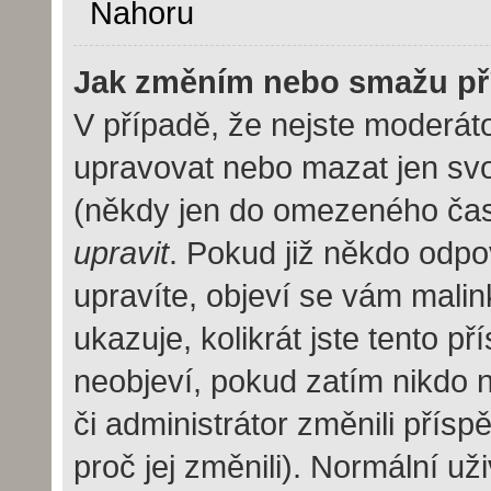
Nahoru
Jak změním nebo smažu př
V případě, že nejste moderáto
upravovat nebo mazat jen svo
(někdy jen do omezeného času 
upravit
. Pokud již někdo odpo
upravíte, objeví se vám malin
ukazuje, kolikrát jste tento p
neobjeví, pokud zatím nikdo
či administrátor změnili přísp
proč jej změnili). Normální u