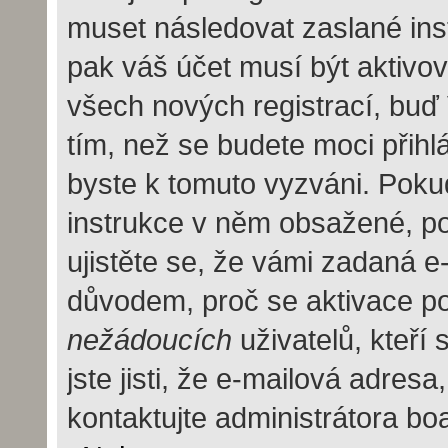
muset následovat zaslané inst
pak váš účet musí být aktivov
všech nových registrací, buď
tím, než se budete moci přihlás
byste k tomuto vyzváni. Pokud
instrukce v něm obsažené, pok
ujistěte se, že vámi zadaná e
důvodem, proč se aktivace po
nežádoucích
uživatelů, kteří
jste jisti, že e-mailová adresa,
kontaktujte administrátora bo