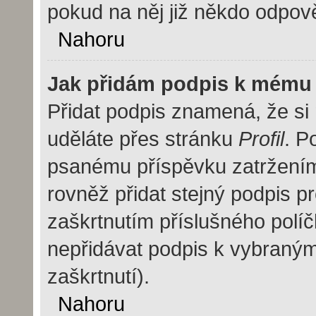
pokud na něj již někdo odpov
Nahoru
Jak přidám podpis k mému
Přidat podpis znamená, že si m
uděláte přes stránku
Profil
. P
psanému příspěvku zatržení
rovněž přidat stejný podpis 
zaškrtnutím příslušného políč
nepřidávat podpis k vybraný
zaškrtnutí).
Nahoru