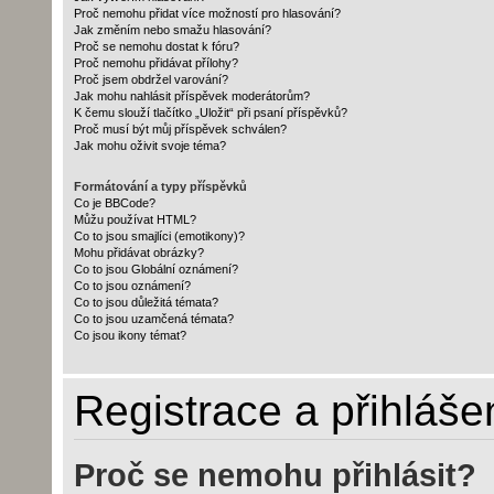
Proč nemohu přidat více možností pro hlasování?
Jak změním nebo smažu hlasování?
Proč se nemohu dostat k fóru?
Proč nemohu přidávat přílohy?
Proč jsem obdržel varování?
Jak mohu nahlásit příspěvek moderátorům?
K čemu slouží tlačítko „Uložit“ při psaní příspěvků?
Proč musí být můj příspěvek schválen?
Jak mohu oživit svoje téma?
Formátování a typy příspěvků
Co je BBCode?
Můžu používat HTML?
Co to jsou smajlíci (emotikony)?
Mohu přidávat obrázky?
Co to jsou Globální oznámení?
Co to jsou oznámení?
Co to jsou důležitá témata?
Co to jsou uzamčená témata?
Co jsou ikony témat?
Registrace a přihláše
Proč se nemohu přihlásit?