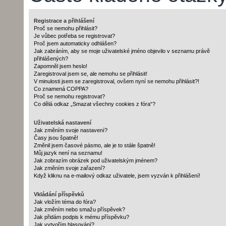
Registrace a přihlášení
Proč se nemohu přihlásit?
Je vůbec potřeba se registrovat?
Proč jsem automaticky odhlášen?
Jak zabráním, aby se moje uživatelské jméno objevilo v seznamu právě
přihlášených?
Zapomněl jsem heslo!
Zaregistroval jsem se, ale nemohu se přihlásit!
V minulosti jsem se zaregistroval, ovšem nyní se nemohu přihlásit?!
Co znamená COPPA?
Proč se nemohu registrovat?
Co dělá odkaz „Smazat všechny cookies z fóra“?
Uživatelská nastavení
Jak změním svoje nastavení?
Časy jsou špatně!
Změnil jsem časové pásmo, ale je to stále špatně!
Můj jazyk není na seznamu!
Jak zobrazím obrázek pod uživatelským jménem?
Jak změním svoje zařazení?
Když kliknu na e-mailový odkaz uživatele, jsem vyzván k přihlášení!
Vkládání příspěvků
Jak vložím téma do fóra?
Jak změním nebo smažu příspěvek?
Jak přidám podpis k mému příspěvku?
Jak vytvořím hlasování?