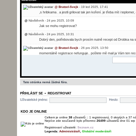
@
Brutzel-Svejk
- 19 led 2025, 17:41
,s hribkama . a jestli grilovat tak jen koření. je třeba mít i teplom
@
Návštěvník - 24 pro 2025, 10:09
Jak se mohu registrovat?
@
Návštěvník - 24 pro 2025, 10:31
Dobrý den, potřebovala bych prosím nutně recept od Drobka na sv
@
Brutzel-Svejk
- 26 pro 2025, 13:50
momentálně registrace nefunguje.. pošlete mě mail ja Vám ten rec
@
Brutzel-Svejk
- 01 led 2026, 22:22
fórum je znovu po problémech spuštěno.
@
Brutzel-Svejk
- 01 led 2026, 22:23
registrace možná jen z povolením administratora
Tato stránka nemá žádná fóra.
@
svato
- 04 led 2026, 02:05
PŘIHLÁSIT SE
•
REGISTROVAT
poslušně hlásím, že jsem opět zde
Uživatelské jméno:
Heslo:
@
Brutzel-Svejk
- 04 led 2026, 06:54
všechno nejlepší do Nového roku a hlavně hodně zdraví a štěstí.
KDO JE ONLINE
@
Brutzel-Svejk
- 10 led 2026, 20:18
Celkem je online
38
uživatelů :: 1 registrovaný, 0 skrytých a 37 n
Nejvíce zde současně bylo přítomno
26499
uživatelů dne 01 srp
vítám nové členy a přeji jim, úspěšný rok.
Registrovaní uživatelé:
Seznam.cz
@
Návštěvník - 17 led 2026, 05:10
Legenda:
Administrátoři
,
Globální moderátoři
simbeor