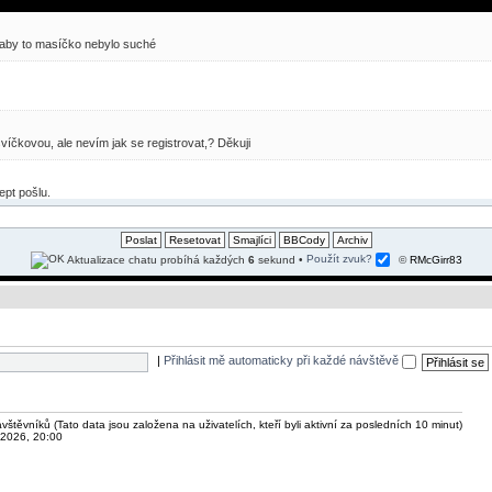
er, aby to masíčko nebylo suché
íčkovou, ale nevím jak se registrovat,? Děkuji
ept pošlu.
Aktualizace chatu probíhá každých
6
sekund
•
Použít zvuk?
©
RMcGirr83
|
Přihlásit mě automaticky při každé návštěvě
ávštěvníků (Tato data jsou založena na uživatelích, kteří byli aktivní za posledních 10 minut)
 2026, 20:00