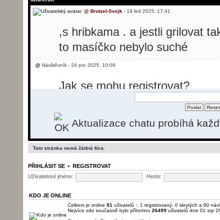
@
Brutzel-Svejk
- 19 led 2025, 17:41
,s hribkama . a jestli grilovat t
to masíčko nebylo suché
@
Návštěvník - 24 pro 2025, 10:09
Jak se mohu registrovat?
@
Návštěvník - 24 pro 2025, 10:31
Aktualizace chatu probíhá kaž
Dobrý den, potřebovala bych p
svíčkovou, ale nevím jak se reg
Tato stránka nemá žádná fóra.
@
Brutzel-Svejk
- 26 pro 2025, 13:50
PŘIHLÁSIT SE
•
REGISTROVAT
momentálně registrace nefunguj
Uživatelské jméno:
Heslo:
pošlu.
KDO JE ONLINE
Celkem je online
91
uživatelů :: 1 registrovaný, 0 skrytých a 90 náv
Nejvíce zde současně bylo přítomno
26499
uživatelů dne 01 srp 2
@
Brutzel-Svejk
- 01 led 2026, 22:22