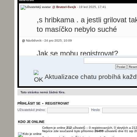
@
Brutzel-Svejk
- 19 led 2025, 17:41
,s hribkama . a jestli grilovat t
to masíčko nebylo suché
@
Návštěvník - 24 pro 2025, 10:09
Jak se mohu registrovat?
@
Návštěvník - 24 pro 2025, 10:31
Aktualizace chatu probíhá kaž
Dobrý den, potřebovala bych p
svíčkovou, ale nevím jak se reg
Tato stránka nemá žádná fóra.
@
Brutzel-Svejk
- 26 pro 2025, 13:50
PŘIHLÁSIT SE
•
REGISTROVAT
momentálně registrace nefunguj
Uživatelské jméno:
Heslo:
pošlu.
KDO JE ONLINE
Celkem je online
212
uživatelů :: 0 registrovaných, 0 skrytých a 212
Nejvíce zde současně bylo přítomno
26499
uživatelů dne 01 srp 2
@
Brutzel-Svejk
- 01 led 2026, 22:22