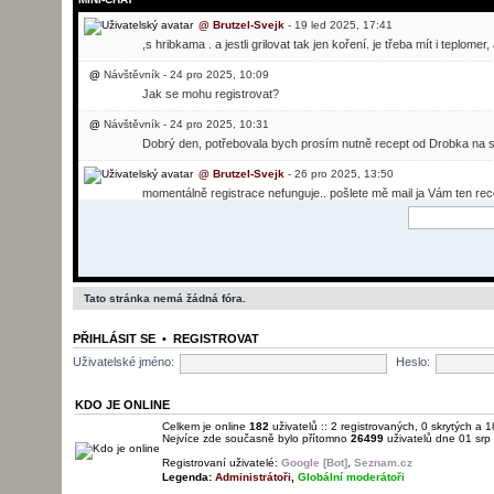
@
Brutzel-Svejk
- 19 led 2025, 17:41
,s hribkama . a jestli grilovat tak jen koření. je třeba mít i teplom
@
Návštěvník - 24 pro 2025, 10:09
Jak se mohu registrovat?
@
Návštěvník - 24 pro 2025, 10:31
Dobrý den, potřebovala bych prosím nutně recept od Drobka na sv
@
Brutzel-Svejk
- 26 pro 2025, 13:50
momentálně registrace nefunguje.. pošlete mě mail ja Vám ten rec
@
Brutzel-Svejk
- 01 led 2026, 22:22
fórum je znovu po problémech spuštěno.
@
Brutzel-Svejk
- 01 led 2026, 22:23
registrace možná jen z povolením administratora
Tato stránka nemá žádná fóra.
@
svato
- 04 led 2026, 02:05
PŘIHLÁSIT SE
•
REGISTROVAT
poslušně hlásím, že jsem opět zde
Uživatelské jméno:
Heslo:
@
Brutzel-Svejk
- 04 led 2026, 06:54
všechno nejlepší do Nového roku a hlavně hodně zdraví a štěstí.
KDO JE ONLINE
@
Brutzel-Svejk
- 10 led 2026, 20:18
Celkem je online
182
uživatelů :: 2 registrovaných, 0 skrytých a 1
Nejvíce zde současně bylo přítomno
26499
uživatelů dne 01 srp
vítám nové členy a přeji jim, úspěšný rok.
Registrovaní uživatelé:
Google [Bot]
,
Seznam.cz
@
Návštěvník - 17 led 2026, 05:10
Legenda:
Administrátoři
,
Globální moderátoři
simbeor