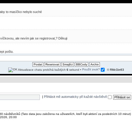
er, aby to masíčko nebylo suché
íčkovou, ale nevím jak se registrovat,? Děkuji
ept pošlu.
Aktualizace chatu probíhá každých
6
sekund
•
Použít zvuk?
©
RMcGirr83
|
Přihlásit mě automaticky při každé návštěvě
80 návštěvníků (Tato data jsou založena na uživatelích, kteří byli aktivní za posledních 10 minut)
 2026, 20:00