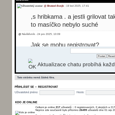
@
Brutzel-Svejk
- 19 led 2025, 17:41
,s hribkama . a jestli grilovat t
to masíčko nebylo suché
@
Návštěvník - 24 pro 2025, 10:09
Jak se mohu registrovat?
@
Návštěvník - 24 pro 2025, 10:31
Aktualizace chatu probíhá kaž
Dobrý den, potřebovala bych p
svíčkovou, ale nevím jak se reg
Tato stránka nemá žádná fóra.
@
Brutzel-Svejk
- 26 pro 2025, 13:50
PŘIHLÁSIT SE
•
REGISTROVAT
momentálně registrace nefunguj
Uživatelské jméno:
Heslo:
pošlu.
KDO JE ONLINE
Celkem je online
217
uživatelů :: 0 registrovaných, 0 skrytých a 217
Nejvíce zde současně bylo přítomno
26499
uživatelů dne 01 srp 2
@
Brutzel-Svejk
- 01 led 2026, 22:22