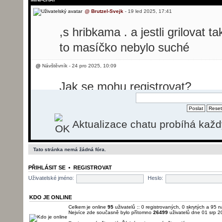
@
Brutzel-Svejk
- 19 led 2025, 17:41
,s hribkama . a jestli grilovat t
to masíčko nebylo suché
@
Návštěvník - 24 pro 2025, 10:09
Jak se mohu registrovat?
@
Návštěvník - 24 pro 2025, 10:31
Aktualizace chatu probíhá kaž
Dobrý den, potřebovala bych p
svíčkovou, ale nevím jak se reg
Tato stránka nemá žádná fóra.
@
Brutzel-Svejk
- 26 pro 2025, 13:50
PŘIHLÁSIT SE
•
REGISTROVAT
momentálně registrace nefunguj
Uživatelské jméno:
Heslo:
pošlu.
KDO JE ONLINE
Celkem je online
95
uživatelů :: 0 registrovaných, 0 skrytých a 95 n
Nejvíce zde současně bylo přítomno
26499
uživatelů dne 01 srp 2
@
Brutzel-Svejk
- 01 led 2026, 22:22