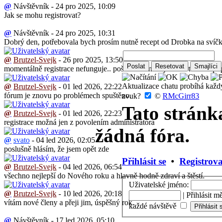
@
Návštěvník - 24 pro 2025, 10:09
Jak se mohu registrovat?
@
Návštěvník - 24 pro 2025, 10:31
Dobrý den, potřebovala bych prosím nutně recept od Drobka na svíčko
@
Brutzel-Svejk
- 26 pro 2025, 13:50
momentálně registrace nefunguje.. pošlete mě mail ja Vám ten recept 
Aktualizace chatu probíhá kaž
@
Brutzel-Svejk
- 01 led 2026, 22:22
fórum je znovu po problémech spuštěno.
zvuk?
©
RMcGirr83
Tato strán
@
Brutzel-Svejk
- 01 led 2026, 22:23
registrace možná jen z povolením administratora
žádná fóra.
@
svato
- 04 led 2026, 02:05
poslušně hlásím, že jsem opět zde
Přihlásit se
•
Registrova
@
Brutzel-Svejk
- 04 led 2026, 06:54
všechno nejlepší do Nového roku a hlavně hodně zdraví a štěstí.
Uživatelské jméno:
@
Brutzel-Svejk
- 10 led 2026, 20:18
|
Přihlásit m
vítám nové členy a přeji jim, úspěšný rok.
každé návštěvě
@
Návštěvník - 17 led 2026, 05:10