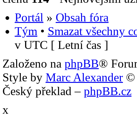
Portál
»
Obsah fóra
Tým
•
Smazat všechny co
v UTC [ Letní čas ]
Založeno na
phpBB
® Foru
Style by
Marc Alexander
©
Český překlad –
phpBB.cz
x