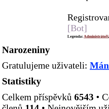
Registrova
[Bot]
Legenda:
Administrátoři
Narozeniny
Gratulujeme uživateli:
Mán
Statistiky
Celkem příspěvků
6543
• C
členů
114
• Nejnovějším už