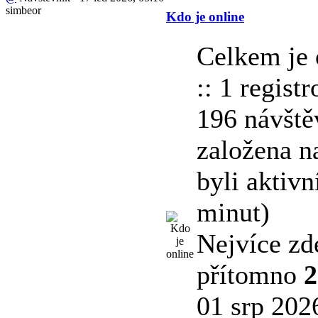
simbeor
Kdo je online
Celkem je 
:: 1 regist
196 návště
založena na
byli aktivn
minut)
Nejvíce zd
přítomno
2
01 srp 202