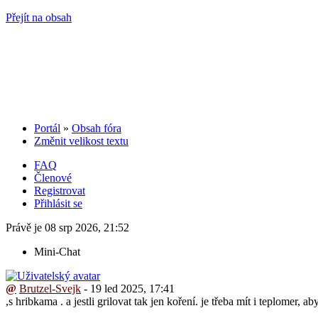
Přejít na obsah
Portál
»
Obsah fóra
Změnit velikost textu
FAQ
Členové
Registrovat
Přihlásit se
Právě je 08 srp 2026, 21:52
Mini-Chat
@
Brutzel-Svejk
- 19 led 2025, 17:41
,s hribkama . a jestli grilovat tak jen koření. je třeba mít i teplomer, 