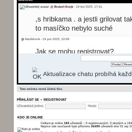
@
Brutzel-Svejk
- 19 led 2025, 17:41
,s hribkama . a jestli grilovat t
to masíčko nebylo suché
@
Návštěvník - 24 pro 2025, 10:09
Jak se mohu registrovat?
@
Návštěvník - 24 pro 2025, 10:31
Aktualizace chatu probíhá kaž
Dobrý den, potřebovala bych p
svíčkovou, ale nevím jak se reg
Tato stránka nemá žádná fóra.
@
Brutzel-Svejk
- 26 pro 2025, 13:50
PŘIHLÁSIT SE
•
REGISTROVAT
momentálně registrace nefunguj
Uživatelské jméno:
Heslo:
pošlu.
KDO JE ONLINE
Celkem je online
184
uživatelů :: 0 registrovaných, 0 skrytých a 184
Nejvíce zde současně bylo přítomno
26499
uživatelů dne 01 srp 2
@
Brutzel-Svejk
- 01 led 2026, 22:22