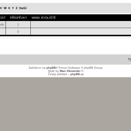
V
W
X
Y
Z
Další
OST
PŘÍSPĚVKY
WWW
,
BYDLIŠTĚ
ník
1
0
T
Založeno na
phpBB
® Forum Software © phpBB Group
Style by
Marc Alexander
©
Český překlad –
phpBB.cz