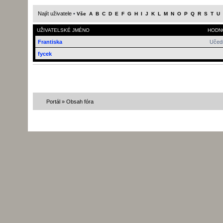
Najít uživatele
•
Vše
A
B
C
D
E
F
G
H
I
J
K
L
M
N
O
P
Q
R
S
T
U
UŽIVATELSKÉ JMÉNO
HODN
Frantiska
Učed
fycek
Portál
»
Obsah fóra