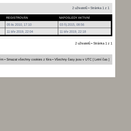
2 uživatelů • Stránka
1
z
1
REGISTROVÁN
NAPOSLEDY AKTIVNÍ
05 lis 2010, 17:10
03 říj 2015, 08:56
11 bře 2019, 22:04
11 bře 2019, 22:18
2 uživatelů • Stránka
1
z
1
ým
•
Smazat všechny cookies z fóra
• Všechny časy jsou v UTC [ Letní čas ]