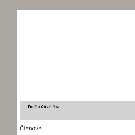
Portál
»
Obsah fóra
Členové