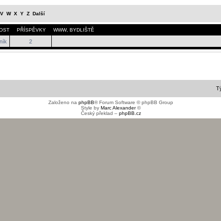
V
W
X
Y
Z
Další
OST
PŘÍSPĚVKY
WWW
,
BYDLIŠTĚ
ník
2
T
Založeno na
phpBB
® Forum Software © phpBB Group
Style by
Marc Alexander
©
Český překlad –
phpBB.cz