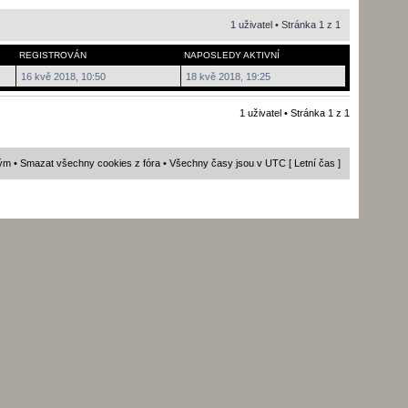
1 uživatel • Stránka
1
z
1
REGISTROVÁN
NAPOSLEDY AKTIVNÍ
16 kvě 2018, 10:50
18 kvě 2018, 19:25
1 uživatel • Stránka
1
z
1
ým
•
Smazat všechny cookies z fóra
• Všechny časy jsou v UTC [ Letní čas ]