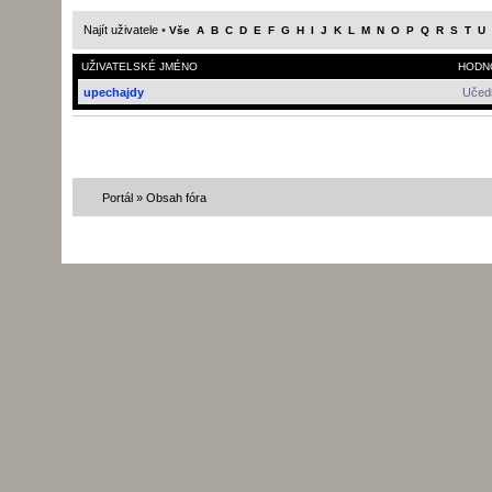
Najít uživatele
•
Vše
A
B
C
D
E
F
G
H
I
J
K
L
M
N
O
P
Q
R
S
T
U
UŽIVATELSKÉ JMÉNO
HODN
upechajdy
Učed
Portál
»
Obsah fóra