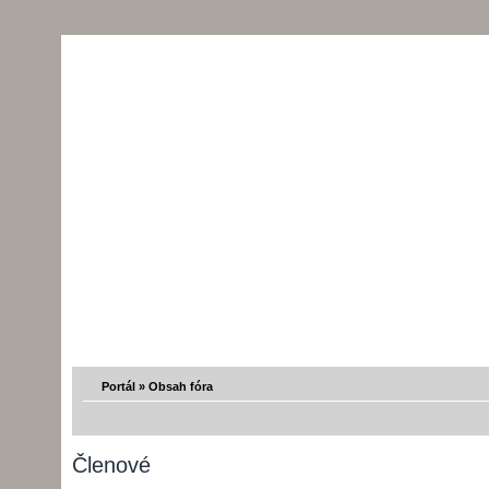
Portál
»
Obsah fóra
Členové