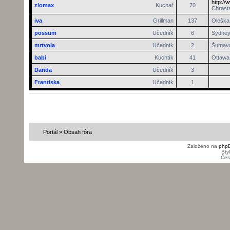
http://
zlomax
Kuchař
70
Chrasta
iva
Grillman
137
Oleška 
possum
Učedník
6
Sydne
mrtvola
Učedník
2
Šumav
babi
Kuchtík
41
Ottawa
Danda
Učedník
3
Frantiska
Učedník
1
Portál
»
Obsah fóra
Založeno na
php
Sty
Čes