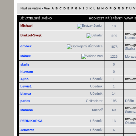
Najít uživatele
•
Vše
A
B
C
D
E
F
G
H
I
J
K
L
M
N
O
P
Q
R
S
T
U
V
UŽIVATELSKÉ JMÉNO
HODNOST
PŘÍSPĚVKY
WWW
,
Michael
10
http://
Brutzel-Svejk
1109
Nemec
http://
drobek
1873
Skalka
Mánek
1226
Moravs
skalis
0
hlavson
0
Ajina
Učedník
1
http://
Lewis1
Učedník
1
blanca
Učedník
14
parles
Grillmeister
195
Děčín
http:/
Manana
Kuchař
60
Šumav
http://
PERNIKARKA
Učedník
13
Olomo
Jenofefa
Učedník
6