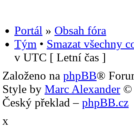
Portál
»
Obsah fóra
Tým
•
Smazat všechny co
v UTC [ Letní čas ]
Založeno na
phpBB
® Foru
Style by
Marc Alexander
©
Český překlad –
phpBB.cz
x