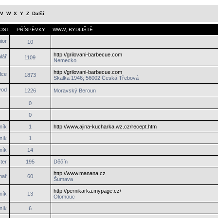
V
W
X
Y
Z
Další
OST
PŘÍSPĚVKY
WWW
,
BYDLIŠTĚ
10
http://grilovani-barbecue.com
1109
Nemecko
http://grilovani-barbecue.com
1873
Skalka 1946; 56002 Česká Třebová
1226
Moravský Beroun
0
0
ník
1
http://www.ajina-kucharka.wz.cz/recept.htm
ník
1
ník
14
ter
195
Děčín
http://www.manana.cz
hař
60
Šumava
http://pernikarka.mypage.cz/
ník
13
Olomouc
ník
6