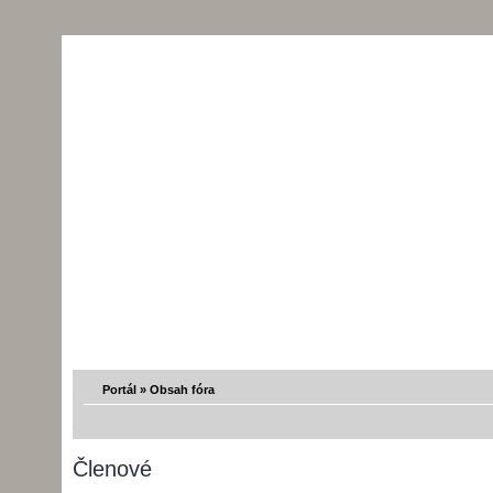
Portál
»
Obsah fóra
Členové