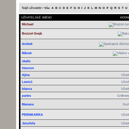
Najít uživatele
•
Vše
A
B
C
D
E
F
G
H
I
J
K
L
M
N
O
P
Q
R
S
T
U
UŽIVATELSKÉ JMÉNO
HODN
Michael
Brutzel-Svejk
drobek
Mánek
skalis
hlavson
Ajina
Učed
Lewis1
Učed
blanca
Učed
parles
Grillmeis
Manana
Kuc
PERNIKARKA
Učed
Jenofefa
Učed