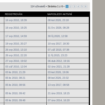
114 uživatelů •
Stránka
1
z
6
•
1
2
3
4
5
6
REGISTROVÁN
NAPOSLEDY AKTIVNÍ
16 srp 2010, 18:39
08 led 2026, 23:18
16 srp 2010, 19:25
31 črc 2026, 08:28
17 srp 2010, 14:59
30 říj 2020, 12:58
19 srp 2010, 20:27
10 srp 2017, 18:30
26 srp 2010, 13:10
07 zář 2015, 07:38
26 srp 2010, 22:20
11 říj 2015, 23:23
27 srp 2010, 19:02
06 dub 2012, 19:16
03 zář 2010, 12:04
02 úno 2021, 21:28
03 lis 2010, 21:29
03 led 2026, 19:06
05 lis 2010, 08:21
08 led 2026, 23:32
05 lis 2010, 08:56
13 srp 2017, 08:58
05 lis 2010, 09:42
21 úno 2019, 18:15
05 lis 2010, 09:48
07 úno 2014, 16:20