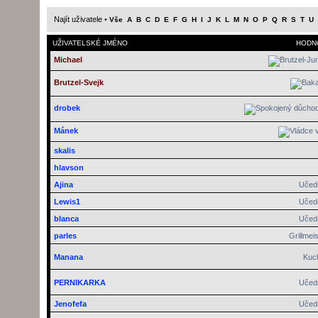
Najít uživatele
•
Vše
A
B
C
D
E
F
G
H
I
J
K
L
M
N
O
P
Q
R
S
T
U
UŽIVATELSKÉ JMÉNO
HODN
Michael
Brutzel-Svejk
drobek
Mánek
skalis
hlavson
Ajina
Učed
Lewis1
Učed
blanca
Učed
parles
Grillmeis
Manana
Kuc
PERNIKARKA
Učed
Jenofefa
Učed