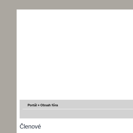
Portál
»
Obsah fóra
Členové