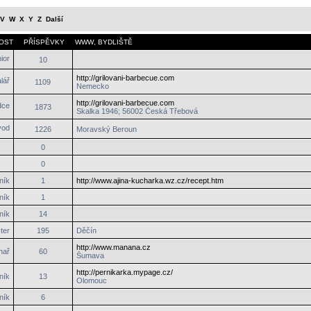
V
W
X
Y
Z
Další
OST
PŘÍSPĚVKY
WWW
,
BYDLIŠTĚ
10
http://grilovani-barbecue.com
1109
Nemecko
http://grilovani-barbecue.com
1873
Skalka 1946; 56002 Česká Třebová
1226
Moravský Beroun
0
0
ník
1
http://www.ajina-kucharka.wz.cz/recept.htm
ník
1
ník
14
ter
195
Děčín
http://www.manana.cz
hař
60
Šumava
http://pernikarka.mypage.cz/
ník
13
Olomouc
ník
6