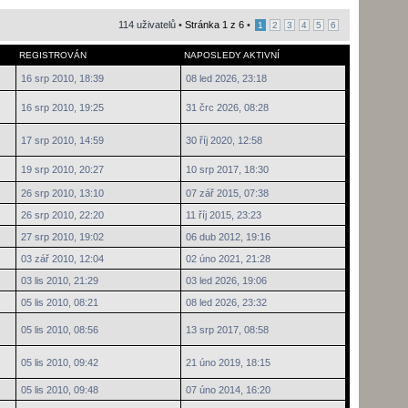
114 uživatelů •
Stránka
1
z
6
•
1
2
3
4
5
6
REGISTROVÁN
NAPOSLEDY AKTIVNÍ
16 srp 2010, 18:39
08 led 2026, 23:18
16 srp 2010, 19:25
31 črc 2026, 08:28
17 srp 2010, 14:59
30 říj 2020, 12:58
19 srp 2010, 20:27
10 srp 2017, 18:30
26 srp 2010, 13:10
07 zář 2015, 07:38
26 srp 2010, 22:20
11 říj 2015, 23:23
27 srp 2010, 19:02
06 dub 2012, 19:16
03 zář 2010, 12:04
02 úno 2021, 21:28
03 lis 2010, 21:29
03 led 2026, 19:06
05 lis 2010, 08:21
08 led 2026, 23:32
05 lis 2010, 08:56
13 srp 2017, 08:58
05 lis 2010, 09:42
21 úno 2019, 18:15
05 lis 2010, 09:48
07 úno 2014, 16:20