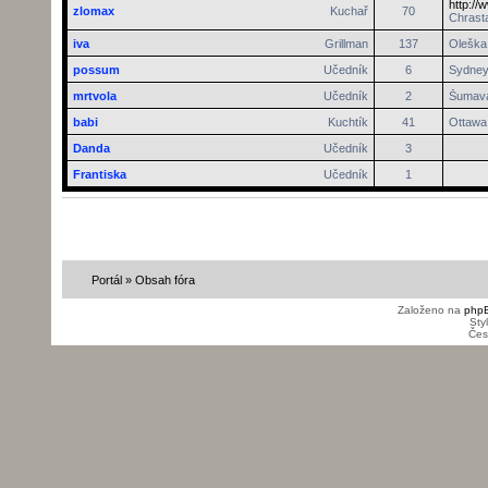
http://
zlomax
Kuchař
70
Chrasta
iva
Grillman
137
Oleška 
possum
Učedník
6
Sydne
mrtvola
Učedník
2
Šumav
babi
Kuchtík
41
Ottawa
Danda
Učedník
3
Frantiska
Učedník
1
Portál
»
Obsah fóra
Založeno na
php
Sty
Čes