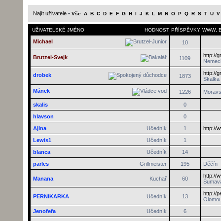
Najít uživatele
•
Vše
A
B
C
D
E
F
G
H
I
J
K
L
M
N
O
P
Q
R
S
T
U
V
UŽIVATELSKÉ JMÉNO
HODNOST
PŘÍSPĚVKY
WWW
,
Michael
10
http://
Brutzel-Svejk
1109
Nemec
http://
drobek
1873
Skalka
Mánek
1226
Moravs
skalis
0
hlavson
0
Ajina
Učedník
1
http://
Lewis1
Učedník
1
blanca
Učedník
14
parles
Grillmeister
195
Děčín
http:/
Manana
Kuchař
60
Šumav
http://
PERNIKARKA
Učedník
13
Olomo
Jenofefa
Učedník
6