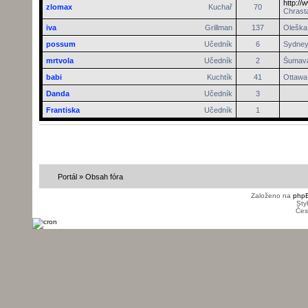
http://
zlomax
Kuchař
70
Chrasta
iva
Grillman
137
Oleška 
possum
Učedník
6
Sydne
mrtvola
Učedník
2
Šumav
babi
Kuchtík
41
Ottawa
Danda
Učedník
3
Frantiska
Učedník
1
Portál
»
Obsah fóra
Založeno na
php
Sty
Čes