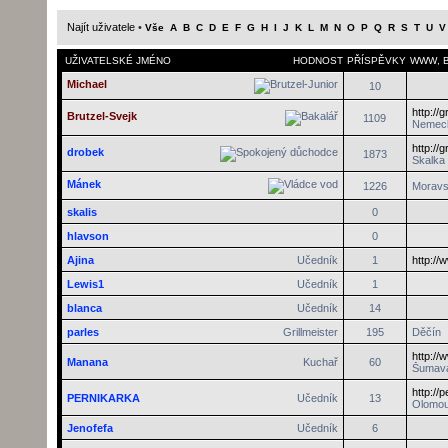
Najít uživatele
•
Vše
A
B
C
D
E
F
G
H
I
J
K
L
M
N
O
P
Q
R
S
T
U
V
UŽIVATELSKÉ JMÉNO
HODNOST
PŘÍSPĚVKY
WWW
,
Michael
10
http://
Brutzel-Svejk
1109
Nemec
http://
drobek
1873
Skalka
Mánek
1226
Moravs
skalis
0
hlavson
0
Ajina
Učedník
1
http://
Lewis1
Učedník
1
blanca
Učedník
14
parles
Grillmeister
195
Děčín
http:/
Manana
Kuchař
60
Šumav
http://
PERNIKARKA
Učedník
13
Olomo
Jenofefa
Učedník
6