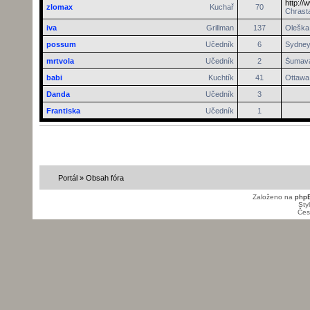
http://
zlomax
Kuchař
70
Chrasta
iva
Grillman
137
Oleška 
possum
Učedník
6
Sydne
mrtvola
Učedník
2
Šumav
babi
Kuchtík
41
Ottawa
Danda
Učedník
3
Frantiska
Učedník
1
Portál
»
Obsah fóra
Založeno na
php
Sty
Čes