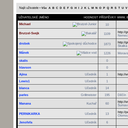
Najít uživatele
•
Vše
A
B
C
D
E
F
G
H
I
J
K
L
M
N
O
P
Q
R
S
T
U
V
UŽIVATELSKÉ JMÉNO
HODNOST
PŘÍSPĚVKY
WWW
,
Michael
10
http://
Brutzel-Svejk
1109
Nemec
http://
drobek
1873
Skalka
Mánek
1226
Moravs
skalis
0
hlavson
0
Ajina
Učedník
1
http://
Lewis1
Učedník
1
blanca
Učedník
14
parles
Grillmeister
195
Děčín
http:/
Manana
Kuchař
60
Šumav
http://
PERNIKARKA
Učedník
13
Olomo
Jenofefa
Učedník
6