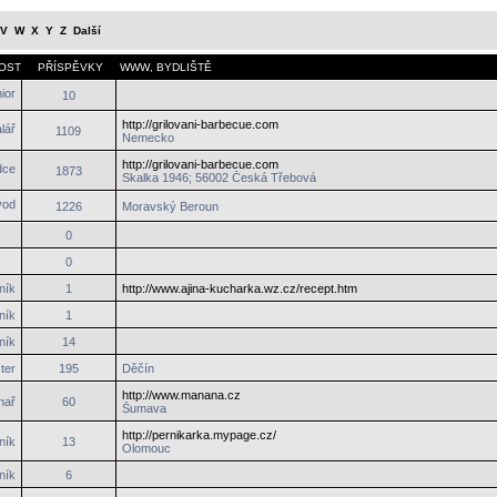
V
W
X
Y
Z
Další
OST
PŘÍSPĚVKY
WWW
,
BYDLIŠTĚ
10
http://grilovani-barbecue.com
1109
Nemecko
http://grilovani-barbecue.com
1873
Skalka 1946; 56002 Česká Třebová
1226
Moravský Beroun
0
0
ník
1
http://www.ajina-kucharka.wz.cz/recept.htm
ník
1
ník
14
ter
195
Děčín
http://www.manana.cz
hař
60
Šumava
http://pernikarka.mypage.cz/
ník
13
Olomouc
ník
6