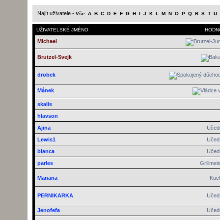
Najít uživatele
•
Vše
A
B
C
D
E
F
G
H
I
J
K
L
M
N
O
P
Q
R
S
T
U
UŽIVATELSKÉ JMÉNO
HODN
Michael
Brutzel-Svejk
drobek
Mánek
skalis
hlavson
Ajina
Učed
Lewis1
Učed
blanca
Učed
parles
Grillmeis
Manana
Kuc
PERNIKARKA
Učed
Jenofefa
Učed