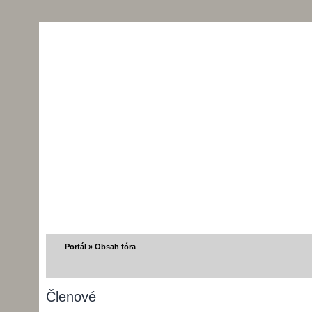
Portál
»
Obsah fóra
Členové