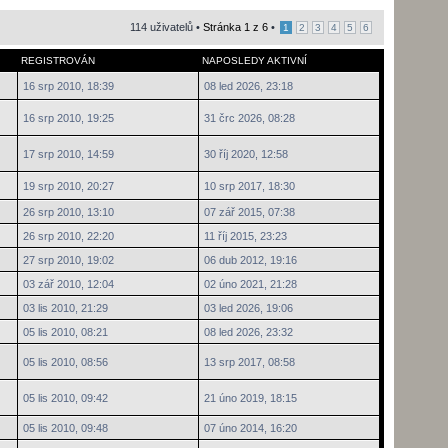
114 uživatelů •
Stránka
1
z
6
•
1
2
3
4
5
6
REGISTROVÁN
NAPOSLEDY AKTIVNÍ
16 srp 2010, 18:39
08 led 2026, 23:18
16 srp 2010, 19:25
31 črc 2026, 08:28
17 srp 2010, 14:59
30 říj 2020, 12:58
19 srp 2010, 20:27
10 srp 2017, 18:30
26 srp 2010, 13:10
07 zář 2015, 07:38
26 srp 2010, 22:20
11 říj 2015, 23:23
27 srp 2010, 19:02
06 dub 2012, 19:16
03 zář 2010, 12:04
02 úno 2021, 21:28
03 lis 2010, 21:29
03 led 2026, 19:06
05 lis 2010, 08:21
08 led 2026, 23:32
05 lis 2010, 08:56
13 srp 2017, 08:58
05 lis 2010, 09:42
21 úno 2019, 18:15
05 lis 2010, 09:48
07 úno 2014, 16:20