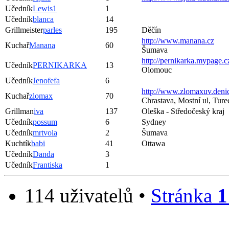
Učedník
Lewis1
1
Učedník
blanca
14
Grillmeister
parles
195
Děčín
http://www.manana.cz
Kuchař
Manana
60
Šumava
http://pernikarka.mypage.c
Učedník
PERNIKARKA
13
Olomouc
Učedník
Jenofefa
6
http://www.zlomaxuv.denic
Kuchař
zlomax
70
Chrastava, Mostní ul, Tur
Grillman
iva
137
Oleška - Středočeský kraj
Učedník
possum
6
Sydney
Učedník
mrtvola
2
Šumava
Kuchtík
babi
41
Ottawa
Učedník
Danda
3
Učedník
Frantiska
1
114 uživatelů •
Stránka
1