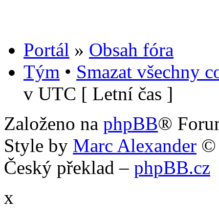
Portál
»
Obsah fóra
Tým
•
Smazat všechny co
v UTC [ Letní čas ]
Založeno na
phpBB
® Foru
Style by
Marc Alexander
©
Český překlad –
phpBB.cz
x