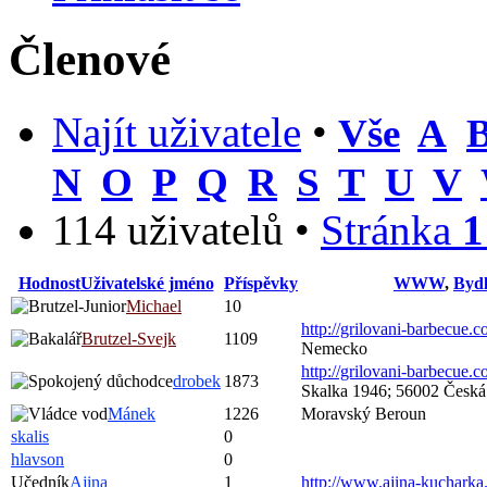
Členové
Najít uživatele
•
Vše
A
N
O
P
Q
R
S
T
U
V
114 uživatelů •
Stránka
1
Hodnost
Uživatelské jméno
Příspěvky
WWW
,
Bydl
Michael
10
http://grilovani-barbecue.
Brutzel-Svejk
1109
Nemecko
http://grilovani-barbecue.
drobek
1873
Skalka 1946; 56002 Česká
Mánek
1226
Moravský Beroun
skalis
0
hlavson
0
Učedník
Ajina
1
http://www.ajina-kucharka