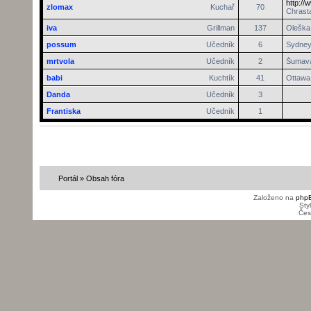
http://
zlomax
Kuchař
70
Chrasta
iva
Grillman
137
Oleška 
possum
Učedník
6
Sydne
mrtvola
Učedník
2
Šumav
babi
Kuchtík
41
Ottawa
Danda
Učedník
3
Frantiska
Učedník
1
Portál
»
Obsah fóra
Založeno na
php
Sty
Čes