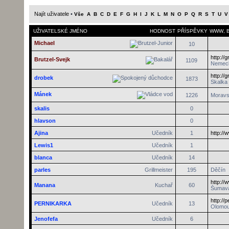
Najít uživatele
•
Vše
A
B
C
D
E
F
G
H
I
J
K
L
M
N
O
P
Q
R
S
T
U
V
UŽIVATELSKÉ JMÉNO
HODNOST
PŘÍSPĚVKY
WWW
,
Michael
10
http://
Brutzel-Svejk
1109
Nemec
http://
drobek
1873
Skalka
Mánek
1226
Moravs
skalis
0
hlavson
0
Ajina
Učedník
1
http://
Lewis1
Učedník
1
blanca
Učedník
14
parles
Grillmeister
195
Děčín
http:/
Manana
Kuchař
60
Šumav
http://
PERNIKARKA
Učedník
13
Olomo
Jenofefa
Učedník
6