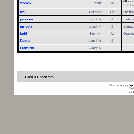
http://
zlomax
Kuchař
70
Chrasta
iva
Grillman
137
Oleška 
possum
Učedník
6
Sydne
mrtvola
Učedník
2
Šumav
babi
Kuchtík
41
Ottawa
Danda
Učedník
3
Frantiska
Učedník
1
Portál
»
Obsah fóra
Založeno na
php
Sty
Čes