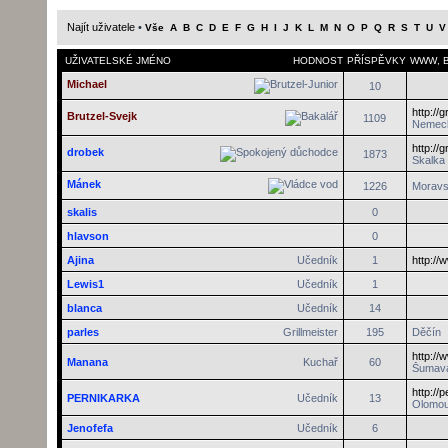
Najít uživatele
•
Vše
A
B
C
D
E
F
G
H
I
J
K
L
M
N
O
P
Q
R
S
T
U
V
UŽIVATELSKÉ JMÉNO
HODNOST
PŘÍSPĚVKY
WWW
,
Michael
10
http://
Brutzel-Svejk
1109
Nemec
http://
drobek
1873
Skalka
Mánek
1226
Moravs
skalis
0
hlavson
0
Ajina
Učedník
1
http://
Lewis1
Učedník
1
blanca
Učedník
14
parles
Grillmeister
195
Děčín
http:/
Manana
Kuchař
60
Šumav
http://
PERNIKARKA
Učedník
13
Olomo
Jenofefa
Učedník
6