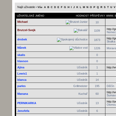
Najít uživatele
•
Vše
A
B
C
D
E
F
G
H
I
J
K
L
M
N
O
P
Q
R
S
T
U
V
UŽIVATELSKÉ JMÉNO
HODNOST
PŘÍSPĚVKY
WWW
,
Michael
10
http://
Brutzel-Svejk
1109
Nemec
http://
drobek
1873
Skalka
Mánek
1226
Moravs
skalis
0
hlavson
0
Ajina
Učedník
1
http://
Lewis1
Učedník
1
blanca
Učedník
14
parles
Grillmeister
195
Děčín
http:/
Manana
Kuchař
60
Šumav
http://
PERNIKARKA
Učedník
13
Olomo
Jenofefa
Učedník
6