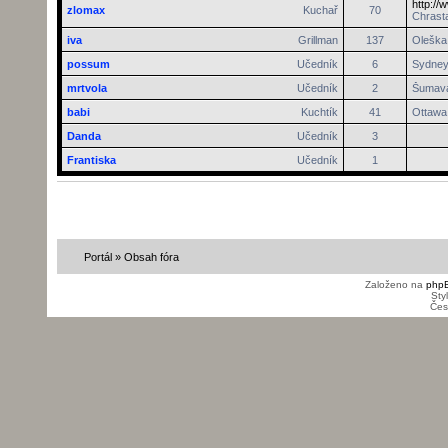
http://
zlomax
Kuchař
70
Chrasta
iva
Grillman
137
Oleška 
possum
Učedník
6
Sydne
mrtvola
Učedník
2
Šumav
babi
Kuchtík
41
Ottawa
Danda
Učedník
3
Frantiska
Učedník
1
Portál
»
Obsah fóra
Založeno na
php
Sty
Čes