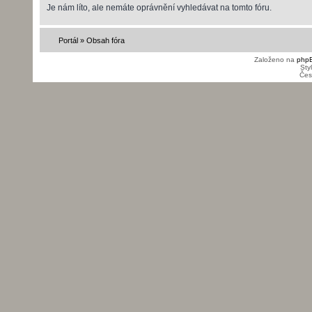
Je nám líto, ale nemáte oprávnění vyhledávat na tomto fóru.
Portál
»
Obsah fóra
Založeno na
php
Sty
Čes