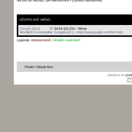
Na fóru se nachází 184 návštěvníků •
Zobrazit návštěvníky
UŽIVATELSKÉ JMÉNO
Google [Bot]
IP:
64.64.110.219
»
Whois
Mozilla/5.0 (compatible; Googlebot/2.1; +http://www.google.com/bot.html)
Legenda:
Administrátoři
,
Globální moderátoři
Portál
»
Obsah fóra
Založeno na
php
Sty
Čes