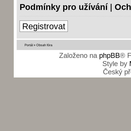
Podmínky pro užívání
|
Och
Registrovat
Portál
»
Obsah fóra
Založeno na
phpBB
® F
Style by
Český př